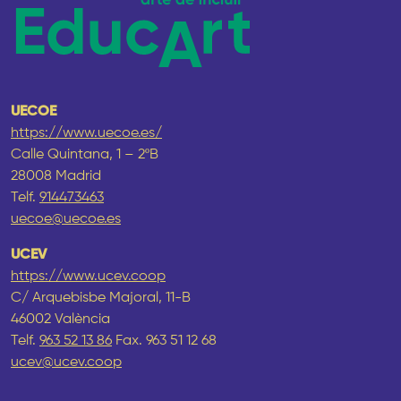
UECOE
https://www.uecoe.es/
Calle Quintana, 1 – 2ºB
28008 Madrid
Telf.
914473463
uecoe@uecoe.es
UCEV
https://www.ucev.coop
C/ Arquebisbe Majoral, 11-B
46002 València
Telf.
963 52 13 86
Fax. 963 51 12 68
ucev@ucev.coop